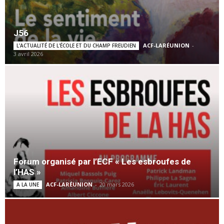
J56
ACF-LARÉUNION
-
L’ACTUALITÉ DE L'ÉCOLE ET DU CHAMP FREUDIEN
3 avril 2026
Forum organisé par l’ECF « Les esbroufes de
l’HAS »
ACF-LARÉUNION
-
20 mars 2026
A LA UNE