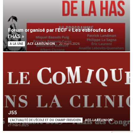
Forum organisé par l’ECF « Les esbroufes de
l’HAS »
ACF-LARÉUNION
-
20 mars 2026
A LA UNE
J55
ACF-LARÉUNION
-
L’ACTUALITÉ DE L'ÉCOLE ET DU CHAMP FREUDIEN
21 mars 2025