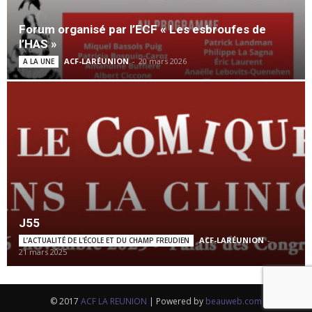
Forum organisé par l’ECF « Les esbroufes de
l’HAS »
ACF-LARÉUNION
-
20 mars 2026
A LA UNE
J55
ACF-LARÉUNION
-
L’ACTUALITÉ DE L'ÉCOLE ET DU CHAMP FREUDIEN
21 mars 2025
© 2017
ACF LA REUNION
| Powered by
beauweb.com