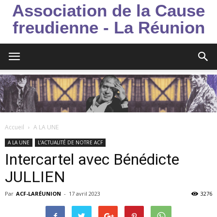
Association de la Cause
freudienne - La Réunion
Accueil
A LA UNE
A LA UNE
L’ACTUALITÉ DE NOTRE ACF
Intercartel avec Bénédicte
JULLIEN
Par
ACF-LARÉUNION
-
17 avril 2023
3276