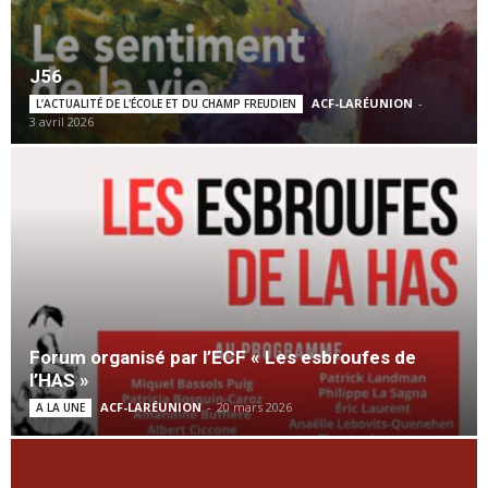
J56
ACF-LARÉUNION
-
L’ACTUALITÉ DE L'ÉCOLE ET DU CHAMP FREUDIEN
3 avril 2026
Forum organisé par l’ECF « Les esbroufes de
l’HAS »
ACF-LARÉUNION
-
20 mars 2026
A LA UNE