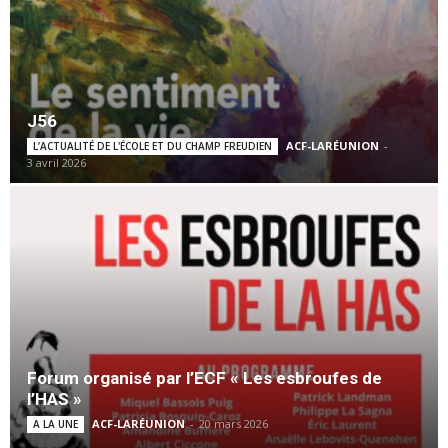
J56
ACF-LARÉUNION
-
L’ACTUALITÉ DE L'ÉCOLE ET DU CHAMP FREUDIEN
3 avril 2026
Forum organisé par l’ECF « Les esbroufes de
l’HAS »
ACF-LARÉUNION
-
20 mars 2026
A LA UNE