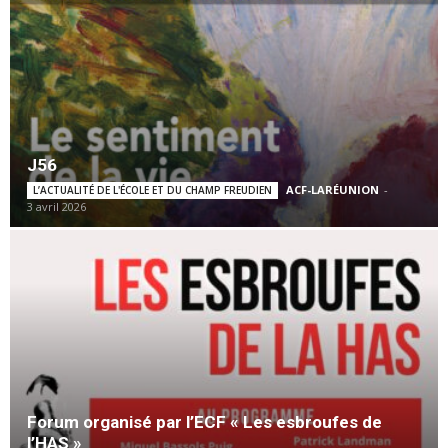
J56
ACF-LARÉUNION
-
L’ACTUALITÉ DE L'ÉCOLE ET DU CHAMP FREUDIEN
3 avril 2026
Forum organisé par l’ECF « Les esbroufes de
l’HAS »