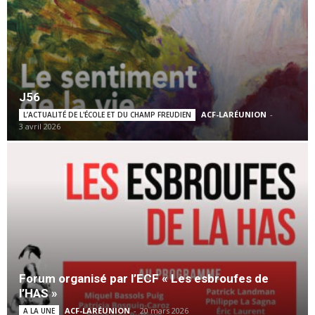
J56
ACF-LARÉUNION
-
L’ACTUALITÉ DE L'ÉCOLE ET DU CHAMP FREUDIEN
3 avril 2026
Forum organisé par l’ECF « Les esbroufes de
l’HAS »
ACF-LARÉUNION
-
20 mars 2026
A LA UNE