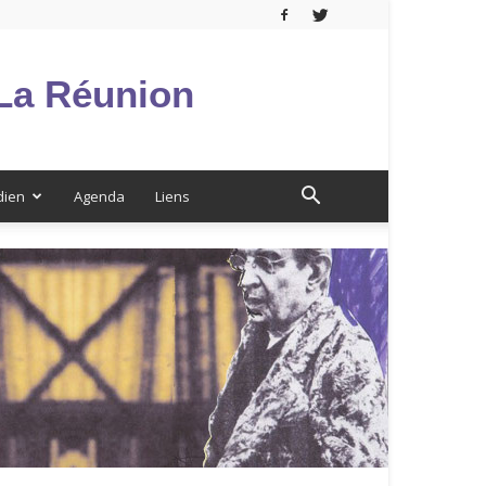
 La Réunion
dien
Agenda
Liens