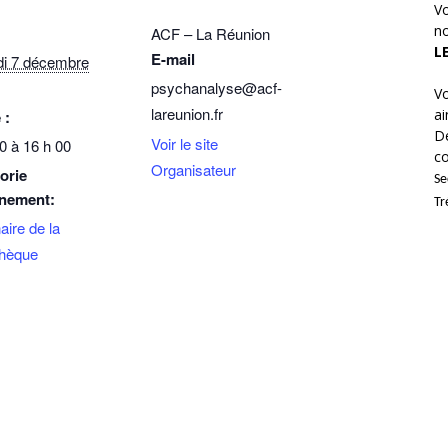
Vo
no
ACF – La Réunion
L
E-mail
i 7 décembre
psychanalyse@acf-
Vo
lareunion.fr
ai
 :
Dé
Voir le site
0 à 16 h 00
co
Organisateur
orie
Se
nement:
Tr
ire de la
thèque