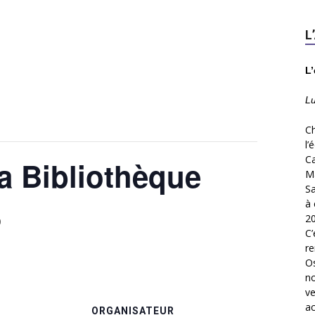
L
L’
L
Ch
l’
C
a Bibliothèque
Ma
Sa
à 
20
0
C’
re
Os
no
ve
ac
S
ORGANISATEUR