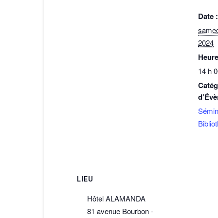
Date :
samed
2024
Heure
14 h 0
Catég
d’Évè
Sémina
Biblio
LIEU
Hôtel ALAMANDA
81 avenue Bourbon -