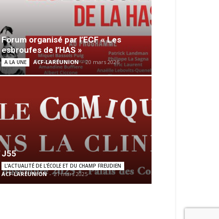
Forum organisé par l’ECF « Les
esbroufes de l’HAS »
ACF-LARÉUNION
-
20 mars 2026
A LA UNE
J55
L’ACTUALITÉ DE L'ÉCOLE ET DU CHAMP FREUDIEN
ACF-LARÉUNION
-
21 mars 2025