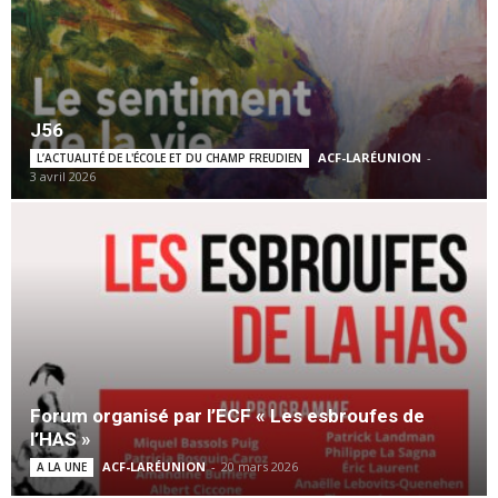
J56
ACF-LARÉUNION
-
L’ACTUALITÉ DE L'ÉCOLE ET DU CHAMP FREUDIEN
3 avril 2026
Forum organisé par l’ECF « Les esbroufes de
l’HAS »
ACF-LARÉUNION
-
20 mars 2026
A LA UNE