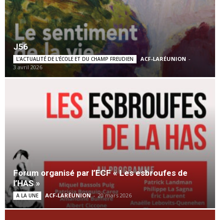
J56
ACF-LARÉUNION
-
L’ACTUALITÉ DE L'ÉCOLE ET DU CHAMP FREUDIEN
3 avril 2026
Forum organisé par l’ECF « Les esbroufes de
l’HAS »
ACF-LARÉUNION
-
20 mars 2026
A LA UNE